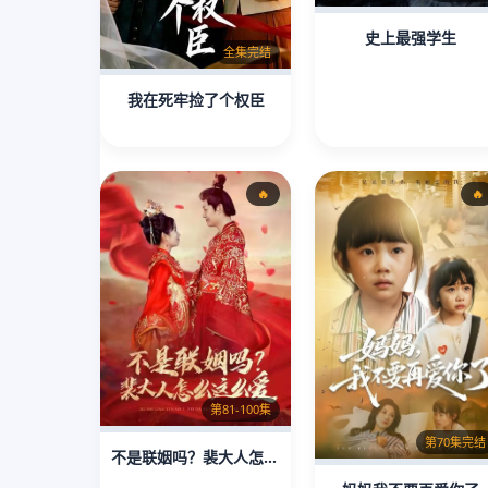
史上最强学生
全集完结
我在死牢捡了个权臣
🔥
🔥
第81-100集
第70集完结
不是联姻吗？裴大人怎么这么爱