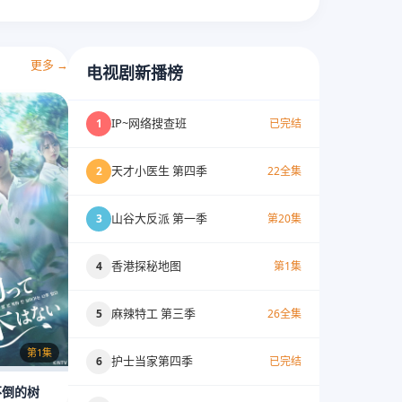
更多 →
电视剧新播榜
IP~网络搜查班
1
已完结
天才小医生 第四季
2
22全集
山谷大反派 第一季
3
第20集
香港探秘地图
4
第1集
麻辣特工 第三季
5
26全集
第1集
护士当家第四季
6
已完结
不倒的树