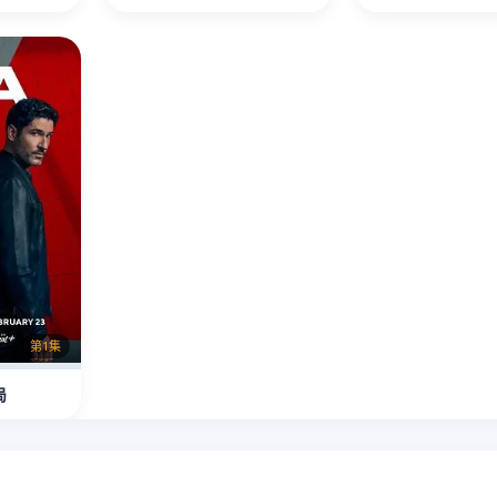
第1集
局