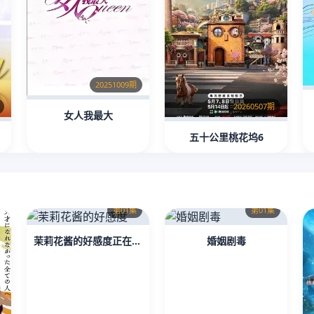
20251009期
20260507期
女人我最大
五十公里桃花坞6
第01集
第01集
茉莉花酱的好感度正在崩坏
婚姻剧毒