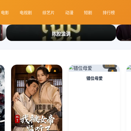
电影
电视剧
综艺片
动漫
短剧
排行榜
陈腔滥调
已完结
🔥
🔥
错位母爱