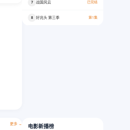
战国风云
7
已完结
好兆头 第三季
8
第1集
更多 →
电影新播榜