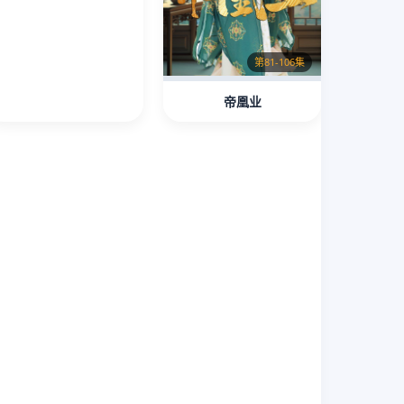
第81-106集
帝凰业