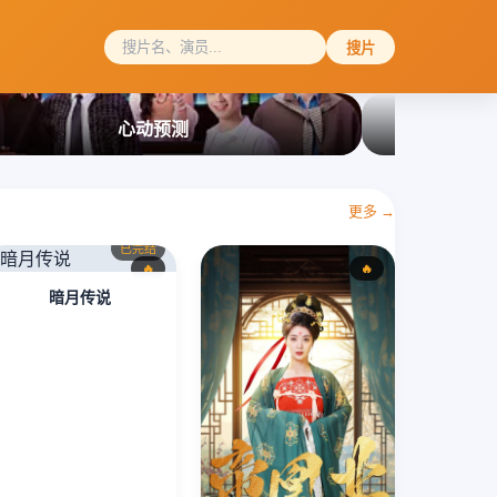
搜片
心动预测
更多 →
已完结
🔥
🔥
暗月传说