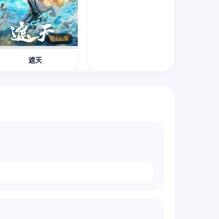
第130集
遮天