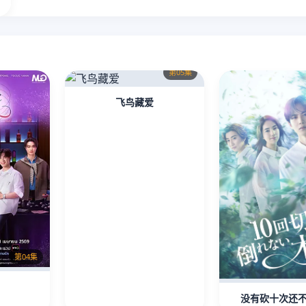
第05集
飞鸟藏爱
第04集
没有砍十次还