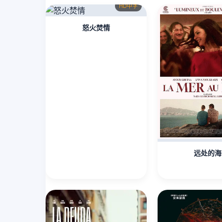
HD中字
怒火焚情
远处的海