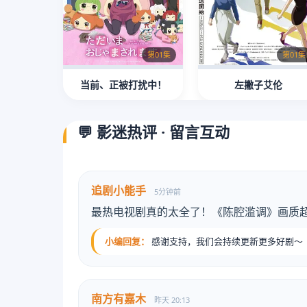
第01集
第01集
当前、正被打扰中！
左撇子艾伦
💬 影迷热评 · 留言互动
追剧小能手
5分钟前
最热电视剧真的太全了！《陈腔滥调》画质
小编回复：
感谢支持，我们会持续更新更多好剧～
南方有嘉木
昨天 20:13