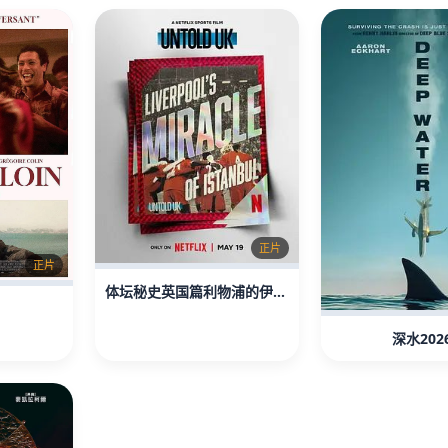
正片
正片
体坛秘史英国篇利物浦的伊斯坦布尔奇迹
深水202