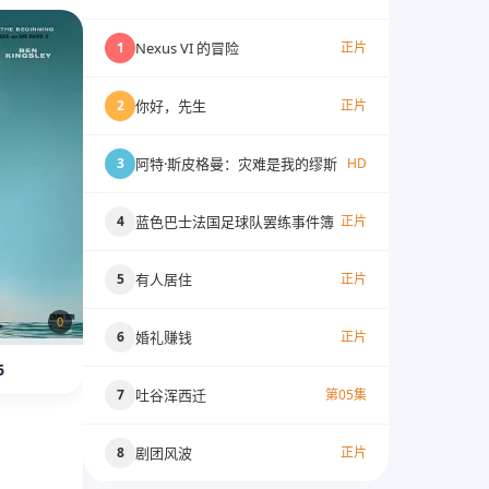
Nexus VI 的冒险
1
正片
你好，先生
2
正片
阿特·斯皮格曼：灾难是我的缪斯
3
HD
蓝色巴士法国足球队罢练事件簿
4
正片
有人居住
5
正片
0
婚礼赚钱
6
正片
6
吐谷浑西迁
7
第05集
剧团风波
8
正片