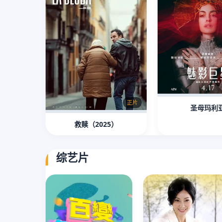
正片
圣母玛利
救赎（2025）
综艺片