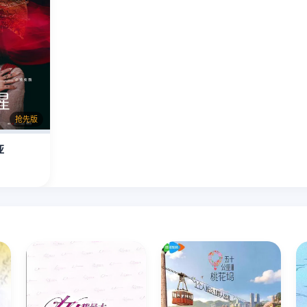
抢先版
亚